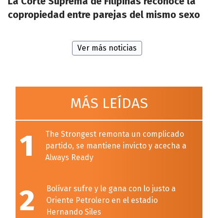
La Corte Suprema de Filipinas reconoce la
copropiedad entre parejas del mismo sexo
Ver más noticias
MÁS LEÍDAS
1
The Strongest remonta un complicado
partido, se mantiene invicto y acecha a
Always Ready
2
Bolívar sufre y le gana con lo justo a
Oriente Petrolero en el estadio
Hernando Siles