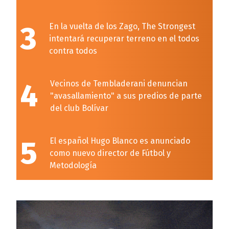
3
En la vuelta de los Zago, The Strongest
intentará recuperar terreno en el todos
contra todos
4
Vecinos de Tembladerani denuncian
"avasallamiento" a sus predios de parte
del club Bolívar
5
El español Hugo Blanco es anunciado
como nuevo director de Fútbol y
Metodología