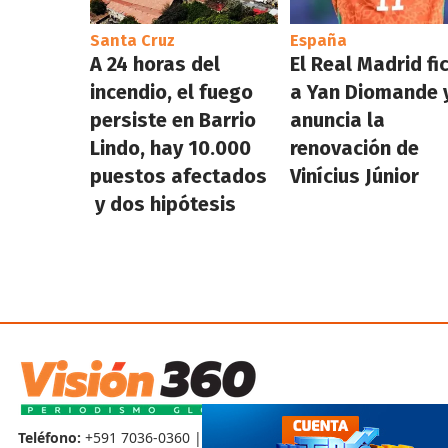
Santa Cruz
España
A 24 horas del
El Real Madrid fi
incendio, el fuego
a Yan Diomande 
persiste en Barrio
anuncia la
Lindo, hay 10.000
renovación de
puestos afectados
Vinícius Júnior
y dos hipótesis
Teléfono:
+591 7036-0360 |
Contáctenos