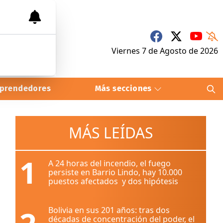
Viernes 7
de
Agosto
de 2026
prendedores
Más secciones
MÁS LEÍDAS
1
A 24 horas del incendio, el fuego
persiste en Barrio Lindo, hay 10.000
puestos afectados y dos hipótesis
Bolivia en sus 201 años: tras dos
décadas de concentración del poder, el