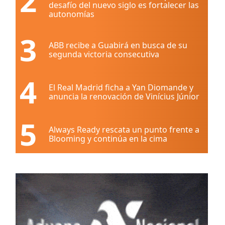
2
desafío del nuevo siglo es fortalecer las
autonomías
3
ABB recibe a Guabirá en busca de su
segunda victoria consecutiva
4
El Real Madrid ficha a Yan Diomande y
anuncia la renovación de Vinícius Júnior
5
Always Ready rescata un punto frente a
Blooming y continúa en la cima