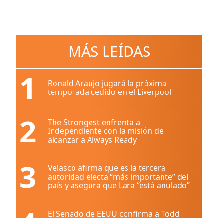
MÁS LEÍDAS
1
Ronald Araujo jugará la próxima
temporada cedido en el Liverpool
2
The Strongest enfrenta a
Independiente con la misión de
alcanzar a Always Ready
3
Velasco afirma que es la tercera
autoridad electa “más importante” del
país y asegura que Lara “está anulado”
El Senado de EEUU confirma a Todd