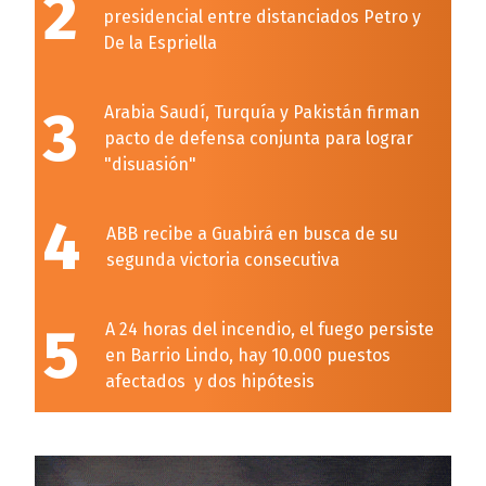
2
presidencial entre distanciados Petro y
De la Espriella
3
Arabia Saudí, Turquía y Pakistán firman
pacto de defensa conjunta para lograr
"disuasión"
4
ABB recibe a Guabirá en busca de su
segunda victoria consecutiva
5
A 24 horas del incendio, el fuego persiste
en Barrio Lindo, hay 10.000 puestos
afectados y dos hipótesis