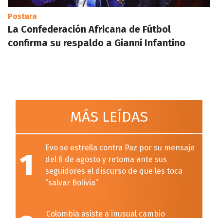
Postura
La Confederación Africana de Fútbol
confirma su respaldo a Gianni Infantino
MÁS LEÍDAS
Evo se estrella contra Paz por su mensaje
1
del 6 de agosto y retoma ante sus
seguidores el discurso de que les toca
“salvar Bolivia”
Colombia asiste a inusual cambio