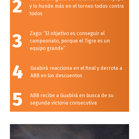
2
y lo hunde más en el torneo todos contra
todos
3
Zago: “El objetivo es conseguir el
campeonato, porque el Tigre es un
equipo grande”
4
Guabirá reacciona en el final y derrota a
ABB en los descuentos
5
ABB recibe a Guabirá en busca de su
segunda victoria consecutiva