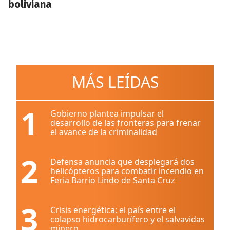
boliviana
MÁS LEÍDAS
1
Gobierno plantea impulsar el
desarrollo de las fronteras para frenar
el avance de la criminalidad
2
Defensa anuncia que desplegará dos
helicópteros para combatir incendio en
Feria Barrio Lindo de Santa Cruz
3
Crisis energética: el país entre el
colapso hidrocarburífero y el salvavidas
minero