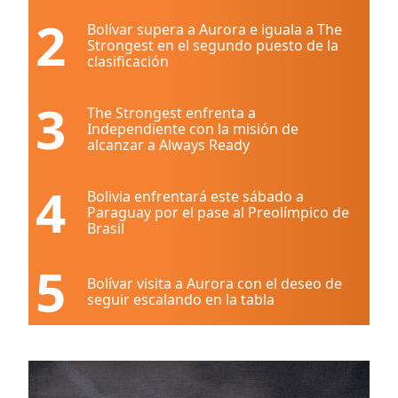
2
Bolívar supera a Aurora e iguala a The
Strongest en el segundo puesto de la
clasificación
3
The Strongest enfrenta a
Independiente con la misión de
alcanzar a Always Ready
4
Bolivia enfrentará este sábado a
Paraguay por el pase al Preolímpico de
Brasil
5
Bolívar visita a Aurora con el deseo de
seguir escalando en la tabla