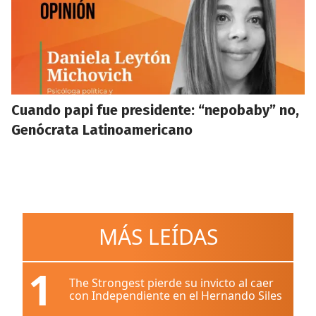
Cuando papi fue presidente: “nepobaby” no,
Genócrata Latinoamericano
MÁS LEÍDAS
1
The Strongest pierde su invicto al caer
con Independiente en el Hernando Siles