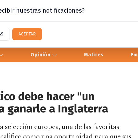
cibir nuestras notificaciones?
AS
ACEPTAR
Opinión
Matices
Em
xico debe hacer "un
a ganarle a Inglaterra
a selección europea, una de las favoritas
a calificó como una oportunidad para que sus