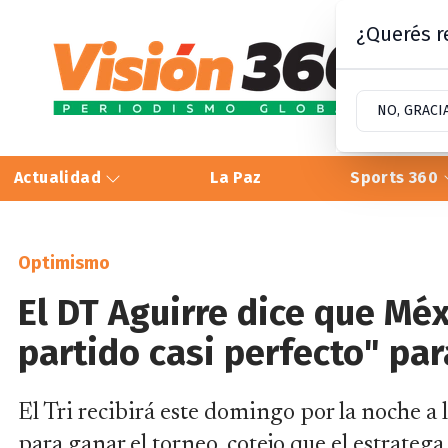
¿Querés re
NO, GRACI
Actualidad
La Paz
Sports 360
Optimismo
El DT Aguirre dice que Mé
partido casi perfecto" par
El Tri recibirá este domingo por la noche a l
para ganar el torneo, cotejo que el estrateg