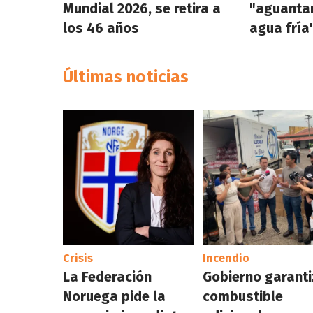
Mundial 2026, se retira a
"aguanta
los 46 años
agua fría
Últimas noticias
Crisis
Incendio
La Federación
Gobierno garant
Noruega pide la
combustible