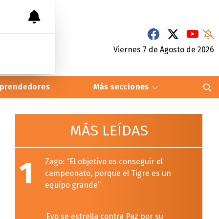
Viernes 7
de
Agosto
de 2026
prendedores
Más secciones
MÁS LEÍDAS
1
Zago: “El objetivo es conseguir el
campeonato, porque el Tigre es un
equipo grande”
Evo se estrella contra Paz por su