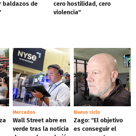
r baldazos de
cero hostilidad, cero
"
violencia"
Mercados
Nuevo ciclo
iza
Wall Street abre en
Zago: “El objetivo
verde tras la noticia
es conseguir el