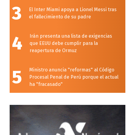
3
El Inter Miami apoya a Lionel Messi tras
el fallecimiento de su padre
4
Irán presenta una lista de exigencias
que EEUU debe cumplir para la
reapertura de Ormuz
5
Ministro anuncia "reformas" al Código
Procesal Penal de Perú porque el actual
ha "fracasado"