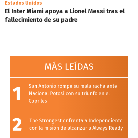
Estados Unidos
El Inter Miami apoya a Lionel Messi tras el
fallecimiento de su padre
MÁS LEÍDAS
1
San Antonio rompe su mala racha ante
Nacional Potosí con su triunfo en el
Capriles
2
The Strongest enfrenta a Independiente
con la misión de alcanzar a Always Ready