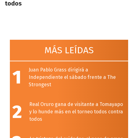
todos
MÁS LEÍDAS
1
Juan Pablo Grass dirigirá a
Independiente el sábado frente a The
Strongest
2
Real Oruro gana de visitante a Tomayapo
y lo hunde más en el torneo todos contra
todos