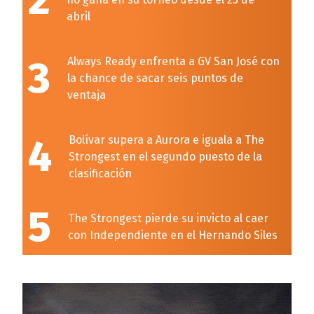
2
abril
3
Always Ready enfrenta a GV San José con
la chance de sacar seis puntos de
ventaja
4
Bolívar supera a Aurora e iguala a The
Strongest en el segundo puesto de la
clasificación
5
The Strongest pierde su invicto al caer
con Independiente en el Hernando Siles