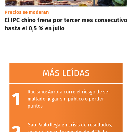
Precios se moderan
El IPC chino frena por tercer mes consecutivo
hasta el 0,5 % en julio
MÁS LEÍDAS
1
Racismo: Aurora corre el riesgo de ser
multado, jugar sin público o perder
puntos
Sao Paulo llega en crisis de resultados,
no gana en su torneo desde el 25 de