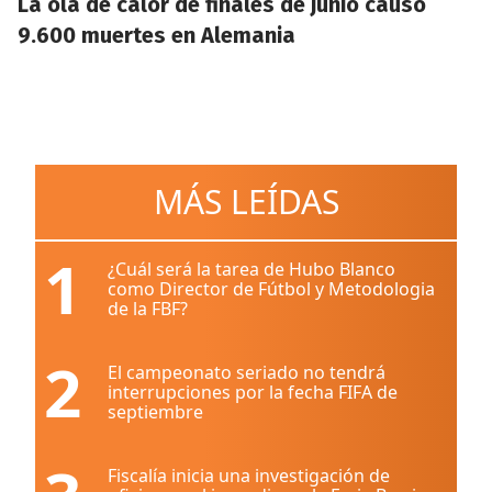
La ola de calor de finales de junio causó
9.600 muertes en Alemania
MÁS LEÍDAS
1
¿Cuál será la tarea de Hubo Blanco
como Director de Fútbol y Metodologia
de la FBF?
2
El campeonato seriado no tendrá
interrupciones por la fecha FIFA de
septiembre
Fiscalía inicia una investigación de