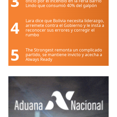
3
oficio por el incendio en la Feria Barrio
Lindo que consumió 40% del galpón
4
Lara dice que Bolivia necesita liderazgo,
arremete contra el Gobierno y le insta a
reconocer sus errores y corregir el
rumbo
5
The Strongest remonta un complicado
partido, se mantiene invicto y acecha a
Always Ready