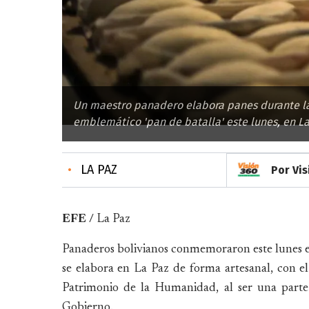
Un maestro panadero elabora panes durante la
emblemático 'pan de batalla' este lunes, en La 
•
LA PAZ
Por Vi
EFE /
La Paz
Panaderos bolivianos conmemoraron este lunes el
se elabora en La Paz de forma artesanal, con e
Patrimonio de la Humanidad, al ser una parte 
Gobierno.