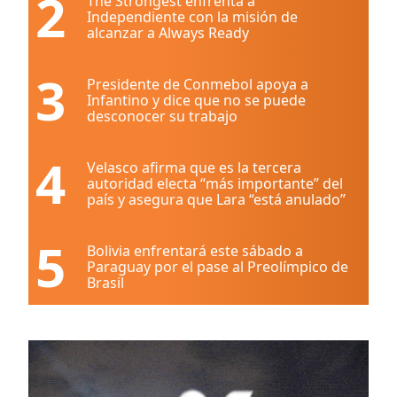
2
The Strongest enfrenta a
Independiente con la misión de
alcanzar a Always Ready
3
Presidente de Conmebol apoya a
Infantino y dice que no se puede
desconocer su trabajo
4
Velasco afirma que es la tercera
autoridad electa “más importante” del
país y asegura que Lara “está anulado”
5
Bolivia enfrentará este sábado a
Paraguay por el pase al Preolímpico de
Brasil