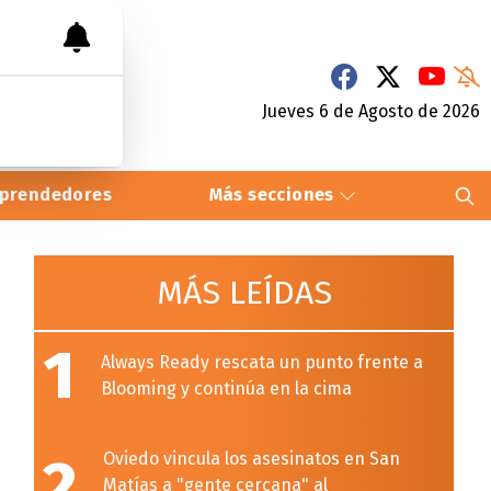
Jueves 6
de
Agosto
de 2026
prendedores
Más secciones
MÁS LEÍDAS
1
Always Ready rescata un punto frente a
Blooming y continúa en la cima
2
Oviedo vincula los asesinatos en San
Matías a "gente cercana" al