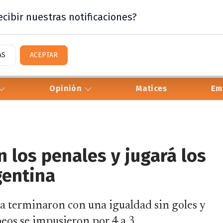
cibir nuestras notificaciones?
AS
ACEPTAR
Opinión
Matices
Em
n los penales y jugará los
gentina
a terminaron con una igualdad sin goles y
peos se impusieron por 4 a 3.