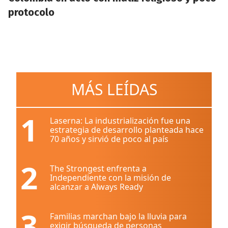
protocolo
MÁS LEÍDAS
1
Laserna: La industrialización fue una
estrategia de desarrollo planteada hace
70 años y sirvió de poco al país
2
The Strongest enfrenta a
Independiente con la misión de
alcanzar a Always Ready
3
Familias marchan bajo la lluvia para
exigir búsqueda de personas