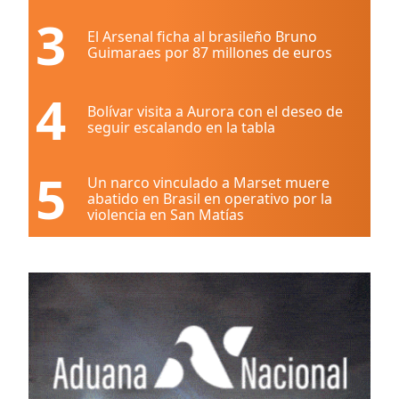
3
El Arsenal ficha al brasileño Bruno
Guimaraes por 87 millones de euros
4
Bolívar visita a Aurora con el deseo de
seguir escalando en la tabla
5
Un narco vinculado a Marset muere
abatido en Brasil en operativo por la
violencia en San Matías