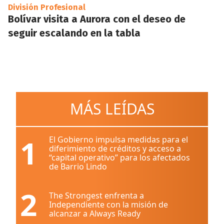
División Profesional
Bolívar visita a Aurora con el deseo de
seguir escalando en la tabla
MÁS LEÍDAS
1
El Gobierno impulsa medidas para el
diferimiento de créditos y acceso a
“capital operativo” para los afectados
de Barrio Lindo
2
The Strongest enfrenta a
Independiente con la misión de
alcanzar a Always Ready