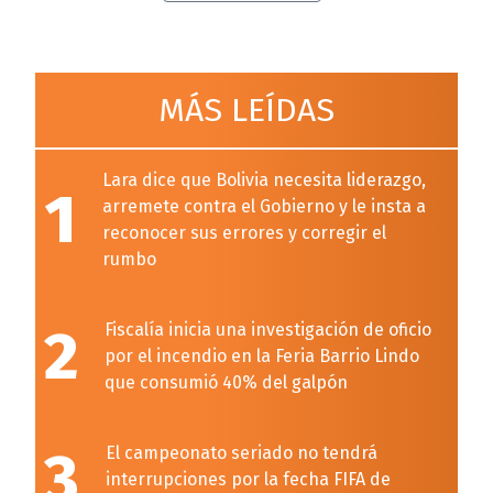
MÁS LEÍDAS
Lara dice que Bolivia necesita liderazgo,
1
arremete contra el Gobierno y le insta a
reconocer sus errores y corregir el
rumbo
2
Fiscalía inicia una investigación de oficio
por el incendio en la Feria Barrio Lindo
que consumió 40% del galpón
3
El campeonato seriado no tendrá
interrupciones por la fecha FIFA de