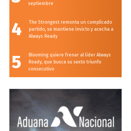
septiembre
4
The Strongest remonta un complicado
partido, se mantiene invicto y acecha a
Always Ready
5
Blooming quiere frenar al líder Always
Ready, que busca su sexto triunfo
consecutivo