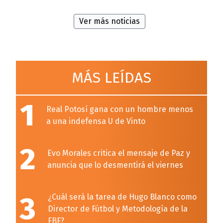
Ver más noticias
MÁS LEÍDAS
1
Real Potosí gana con un hombre menos
a una indefensa U de Vinto
2
Evo Morales critica el mensaje de Paz y
anuncia que lo desmentirá el viernes
3
¿Cuál será la tarea de Hugo Blanco como
Director de Fútbol y Metodología de la
FBF?