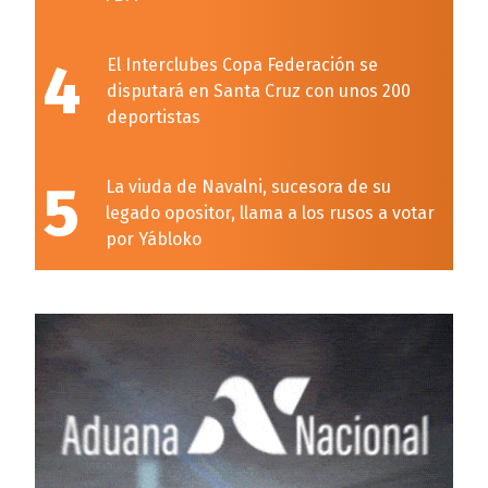
4
El Interclubes Copa Federación se
disputará en Santa Cruz con unos 200
deportistas
5
La viuda de Navalni, sucesora de su
legado opositor, llama a los rusos a votar
por Yábloko