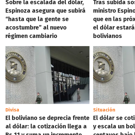
Sobre la escalada del dólar,
Tras subida so
Espinoza asegura que subirá
ministro Espin
“hasta que la gente se
que en las pr
acostumbre” al nuevo
el dólar estará
régimen cambiario
bolivianos
Divisa
Situación
El boliviano se deprecia frente
El dólar se cot
al dólar: la cotización llega a
y escala un bol
Bs 11 y suma un incremento
centavos bajo 