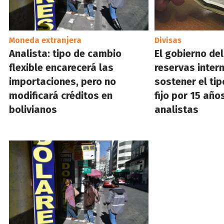
Moneda extranjera
Divisas
Analista: tipo de cambio
El gobierno de
flexible encarecerá las
reservas inter
importaciones, pero no
sostener el ti
modificará créditos en
fijo por 15 año
bolivianos
analistas