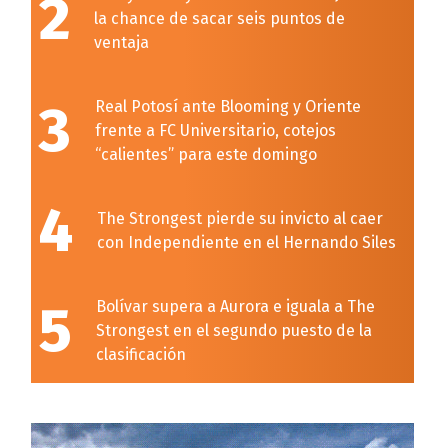
2
la chance de sacar seis puntos de
ventaja
3
Real Potosí ante Blooming y Oriente
frente a FC Universitario, cotejos
“calientes” para este domingo
4
The Strongest pierde su invicto al caer
con Independiente en el Hernando Siles
5
Bolívar supera a Aurora e iguala a The
Strongest en el segundo puesto de la
clasificación