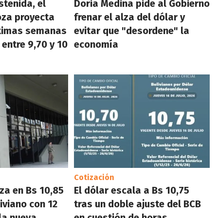
stenida, el
Doria Medina pide al Gobierno
oza proyecta
frenar el alza del dólar y
óximas semanas
evitar que "desordene" la
 entre 9,70 y 10
economía
Cotización
iza en Bs 10,85
El dólar escala a Bs 10,75
iviano con 12
tras un doble ajuste del BCB
la nueva
en cuestión de horas