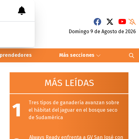
Domingo 9
de
Agosto
de 2026
prendedores
Más secciones
MÁS LEÍDAS
1
Tres tipos de ganadería avanzan sobre
el hábitat del jaguar en el bosque seco
de Sudamérica
Always Ready enfrenta a GV San José con