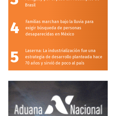
Brasil
4
Familias marchan bajo la lluvia para
exigir búsqueda de personas
desaparecidas en México
5
Laserna: La industrialización fue una
estrategia de desarrollo planteada hace
70 años y sirvió de poco al país