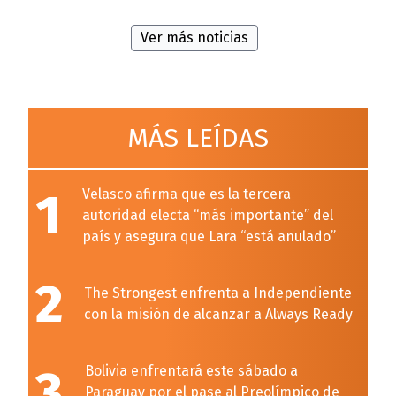
Ver más noticias
MÁS LEÍDAS
1
Velasco afirma que es la tercera
autoridad electa “más importante” del
país y asegura que Lara “está anulado”
2
The Strongest enfrenta a Independiente
con la misión de alcanzar a Always Ready
3
Bolivia enfrentará este sábado a
Paraguay por el pase al Preolímpico de