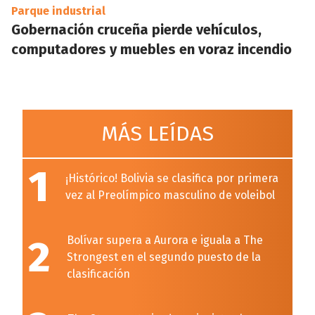
Parque industrial
Gobernación cruceña pierde vehículos,
computadores y muebles en voraz incendio
MÁS LEÍDAS
1
¡Histórico! Bolivia se clasifica por primera
vez al Preolímpico masculino de voleibol
2
Bolívar supera a Aurora e iguala a The
Strongest en el segundo puesto de la
clasificación