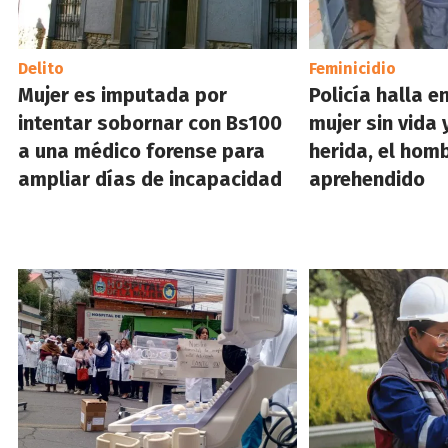
Delito
Feminicidio
Mujer es imputada por
Policía halla e
intentar sobornar con Bs100
mujer sin vida 
a una médico forense para
herida, el hom
ampliar días de incapacidad
aprehendido