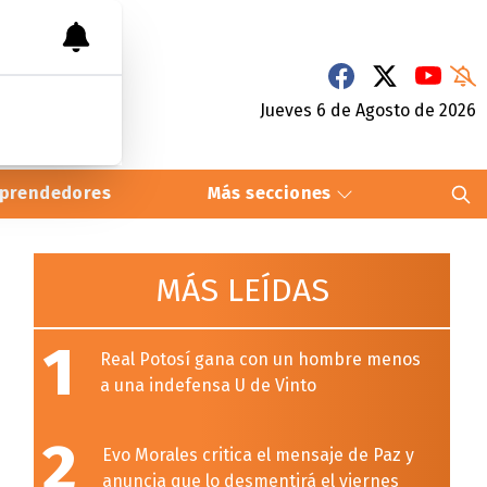
Jueves 6
de
Agosto
de 2026
prendedores
Más secciones
MÁS LEÍDAS
1
Real Potosí gana con un hombre menos
a una indefensa U de Vinto
2
Evo Morales critica el mensaje de Paz y
anuncia que lo desmentirá el viernes