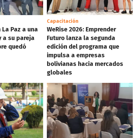
Capacitación
n La Paz a una
WeRise 2026: Emprender
y a su pareja
Futuro lanza la segunda
bre quedó
edición del programa que
impulsa a empresas
bolivianas hacia mercados
globales