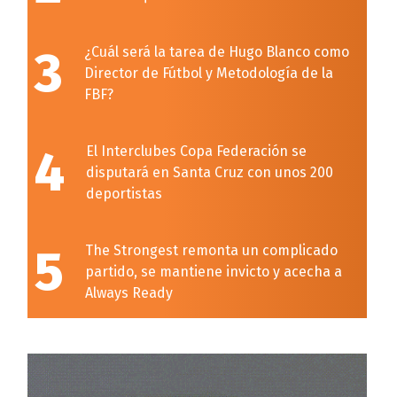
3
¿Cuál será la tarea de Hugo Blanco como
Director de Fútbol y Metodología de la
FBF?
4
El Interclubes Copa Federación se
disputará en Santa Cruz con unos 200
deportistas
5
The Strongest remonta un complicado
partido, se mantiene invicto y acecha a
Always Ready