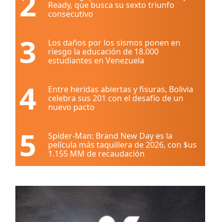
2
Ready, que busca su sexto triunfo
consecutivo
3
Los daños por los sismos ponen en
riesgo la educación de 18.000
estudiantes en Venezuela
4
Entre heridas abiertas y fisuras, Bolivia
celebra sus 201 con el desafío de un
nuevo pacto
5
Spider-Man: Brand New Day es la
película más taquillera de 2026, con $us
1.155 MM de recaudación