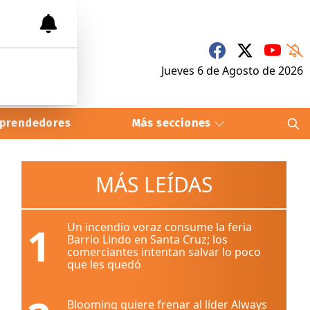
Jueves 6
de
Agosto
de 2026
prendedores
Más secciones
MÁS LEÍDAS
1
Un incendio voraz consume la feria
Barrio Lindo en Santa Cruz; los
comerciantes intentan salvar lo poco
que les quedó
Blooming quiere frenar al líder Always