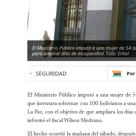
El Ministerio Público imputó a una mujer de 54 a
para ampliar días de incapacidad. Foto: Erbol
•
SEGURIDAD
Por
El Ministerio Público imputó a una mujer de 54
que intentara sobornar con 100 bolivianos a una 
La Paz, con el objetivo de que ampliara los días 
informó el fiscal Wilson Medrano.
El hecho ocurrió la mañana del sábado, despué