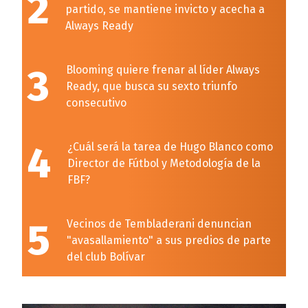
2
partido, se mantiene invicto y acecha a
Always Ready
3
Blooming quiere frenar al líder Always
Ready, que busca su sexto triunfo
consecutivo
4
¿Cuál será la tarea de Hugo Blanco como
Director de Fútbol y Metodología de la
FBF?
5
Vecinos de Tembladerani denuncian
"avasallamiento" a sus predios de parte
del club Bolívar