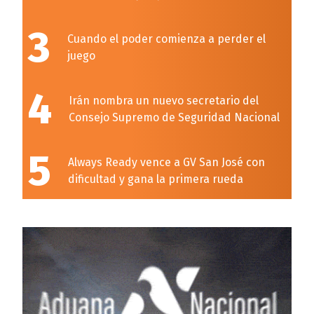
3
Cuando el poder comienza a perder el
juego
4
Irán nombra un nuevo secretario del
Consejo Supremo de Seguridad Nacional
5
Always Ready vence a GV San José con
dificultad y gana la primera rueda