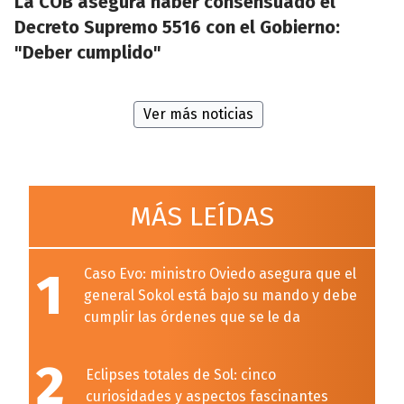
La COB asegura haber consensuado el
Decreto Supremo 5516 con el Gobierno:
"Deber cumplido"
Ver más noticias
MÁS LEÍDAS
1
Caso Evo: ministro Oviedo asegura que el
general Sokol está bajo su mando y debe
cumplir las órdenes que se le da
2
Eclipses totales de Sol: cinco
curiosidades y aspectos fascinantes