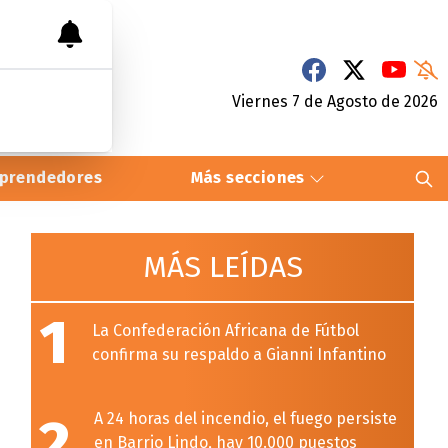
Viernes 7
de
Agosto
de 2026
prendedores
Más secciones
MÁS LEÍDAS
1
La Confederación Africana de Fútbol
confirma su respaldo a Gianni Infantino
2
A 24 horas del incendio, el fuego persiste
en Barrio Lindo, hay 10.000 puestos