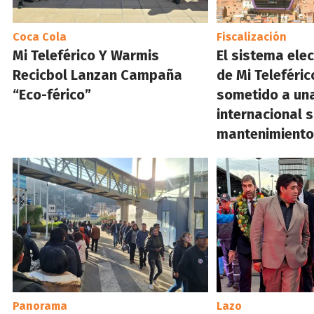
Coca Cola
Fiscalización
Mi Teleférico Y Warmis
El sistema ele
Recicbol Lanzan Campaña
de Mi Teleféric
“Eco-férico”
sometido a una
internacional 
mantenimient
Panorama
Lazo