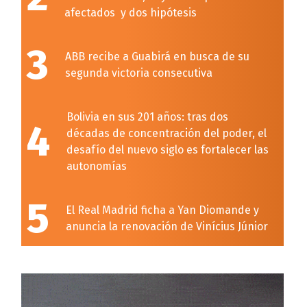
afectados y dos hipótesis
3
ABB recibe a Guabirá en busca de su
segunda victoria consecutiva
Bolivia en sus 201 años: tras dos
4
décadas de concentración del poder, el
desafío del nuevo siglo es fortalecer las
autonomías
5
El Real Madrid ficha a Yan Diomande y
anuncia la renovación de Vinícius Júnior