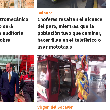
Balance
ctromecánico
Choferes resaltan el alcance
o será
del paro, mientras que la
 auditoría
población tuvo que caminar,
sobre
hacer filas en el teleférico o
o
usar mototaxis
Virgen del Socavón