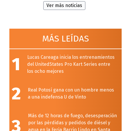
Ver más noticias
MÁS LEÍDAS
1
Lucas Careaga inicia los entrenamientos
del UnitedStates Pro Kart Series entre
los ocho mejores
2
Real Potosí gana con un hombre menos
a una indefensa U de Vinto
Más de 12 horas de fuego, desesperación
3
por las pérdidas y pedidos de diésel y
agua en la Feria Barrio Lindo en Santa