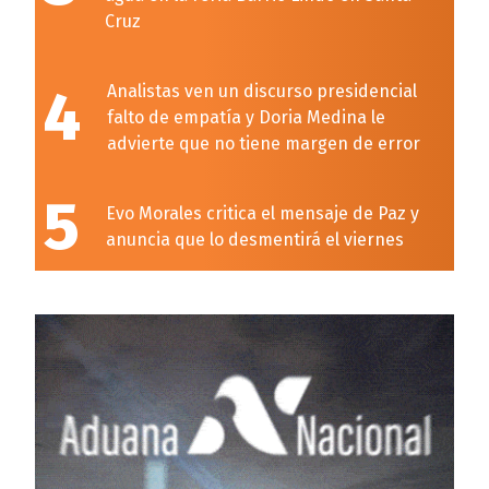
Cruz
4
Analistas ven un discurso presidencial
falto de empatía y Doria Medina le
advierte que no tiene margen de error
5
Evo Morales critica el mensaje de Paz y
anuncia que lo desmentirá el viernes