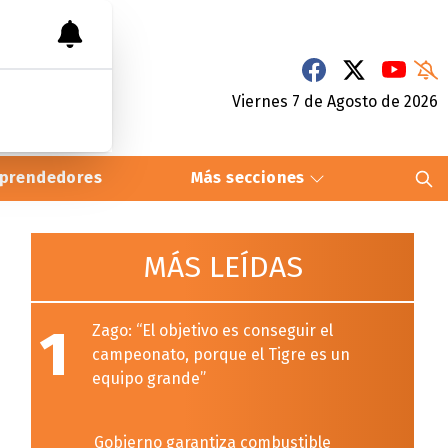
Viernes 7
de
Agosto
de 2026
prendedores
Más secciones
MÁS LEÍDAS
1
Zago: “El objetivo es conseguir el
campeonato, porque el Tigre es un
equipo grande”
Gobierno garantiza combustible