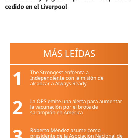
cedido en el Liverpool
MÁS LEÍDAS
1
The Strongest enfrenta a
Independiente con la misión de
alcanzar a Always Ready
2
La OPS emite una alerta para aumentar
la vacunación por el brote de
sarampión en América
3
Roberto Méndez asume como
presidente de la Asociación Nacional de