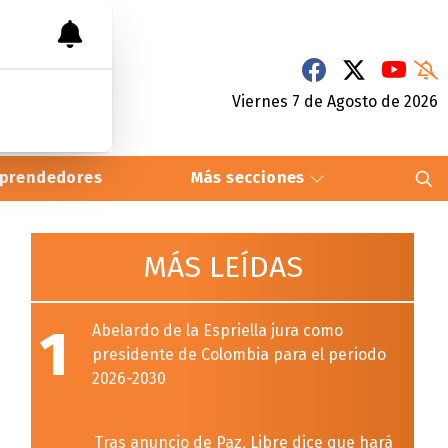
Viernes 7
de
Agosto
de 2026
prendedores
Más secciones
MÁS LEÍDAS
1
Abelardo de la Espriella jura como
presidente de Colombia para el periodo
2026-2030
Tras anuncio de Paz, Libre dice que hará