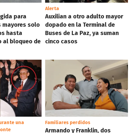
Alerta
gida para
Auxilian a otro adulto mayor
s mayores solo
dopado en la Terminal de
os hasta
Buses de La Paz, ya suman
 al bloqueo de
cinco casos
urante una
Familiares perdidos
monte
Armando y Franklin, dos