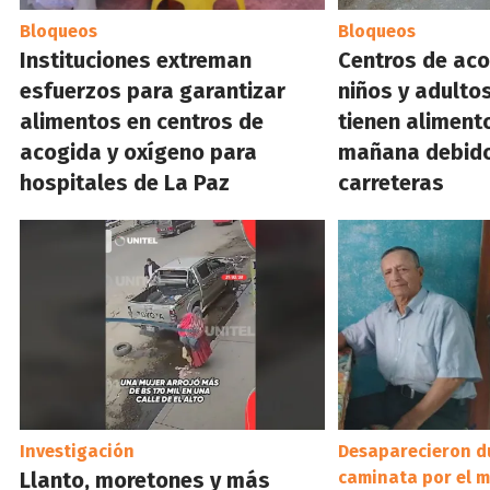
Bloqueos
Bloqueos
Instituciones extreman
Centros de aco
esfuerzos para garantizar
niños y adulto
alimentos en centros de
tienen aliment
acogida y oxígeno para
mañana debido
hospitales de La Paz
carreteras
Investigación
Desaparecieron d
Llanto, moretones y más
caminata por el 