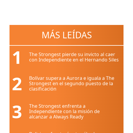
MÁS LEÍDAS
1
The Strongest pierde su invicto al caer
con Independiente en el Hernando Siles
2
Bolívar supera a Aurora e iguala a The
Strongest en el segundo puesto de la
clasificación
3
The Strongest enfrenta a
Independiente con la misión de
alcanzar a Always Ready