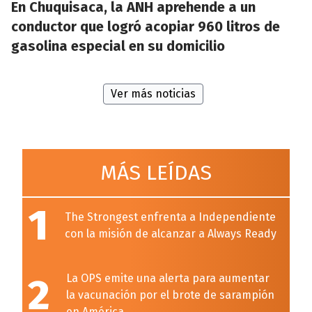
En Chuquisaca, la ANH aprehende a un
conductor que logró acopiar 960 litros de
gasolina especial en su domicilio
Ver más noticias
MÁS LEÍDAS
1
The Strongest enfrenta a Independiente
con la misión de alcanzar a Always Ready
2
La OPS emite una alerta para aumentar
la vacunación por el brote de sarampión
en América