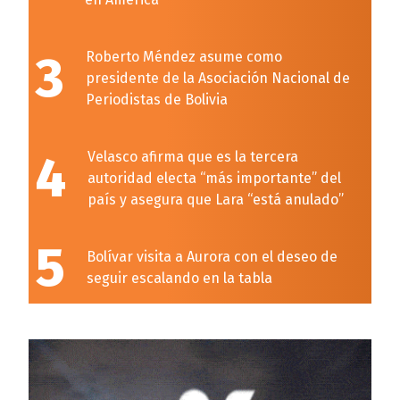
3
Roberto Méndez asume como
presidente de la Asociación Nacional de
Periodistas de Bolivia
4
Velasco afirma que es la tercera
autoridad electa “más importante” del
país y asegura que Lara “está anulado”
5
Bolívar visita a Aurora con el deseo de
seguir escalando en la tabla