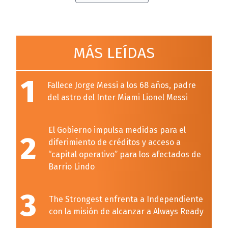
MÁS LEÍDAS
1
Fallece Jorge Messi a los 68 años, padre
del astro del Inter Miami Lionel Messi
El Gobierno impulsa medidas para el
2
diferimiento de créditos y acceso a
“capital operativo” para los afectados de
Barrio Lindo
3
The Strongest enfrenta a Independiente
con la misión de alcanzar a Always Ready