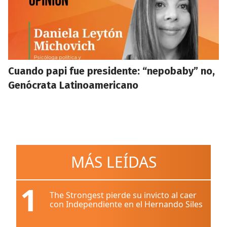
Cuando papi fue presidente: “nepobaby” no,
Genócrata Latinoamericano
MÁS LEÍDAS
1
The Strongest pierde su invicto al caer
con Independiente en el Hernando Siles