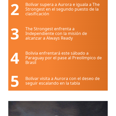
2
Bolívar supera a Aurora e iguala a The
Strongest en el segundo puesto de la
clasificación
3
The Strongest enfrenta a
Independiente con la misión de
alcanzar a Always Ready
4
Bolivia enfrentará este sábado a
Paraguay por el pase al Preolímpico de
Brasil
5
Bolívar visita a Aurora con el deseo de
seguir escalando en la tabla