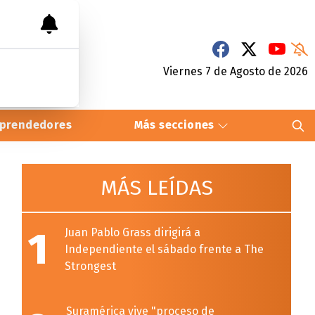
Viernes 7
de
Agosto
de 2026
prendedores
Más secciones
MÁS LEÍDAS
1
Juan Pablo Grass dirigirá a
Independiente el sábado frente a The
Strongest
Suramérica vive "proceso de