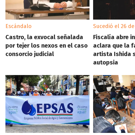
Escándalo
Sucedió el 26 de
Castro, la exvocal señalada
Fiscalía abre i
por tejer los nexos en el caso
aclara que la f
consorcio judicial
artista Ishida 
autopsia