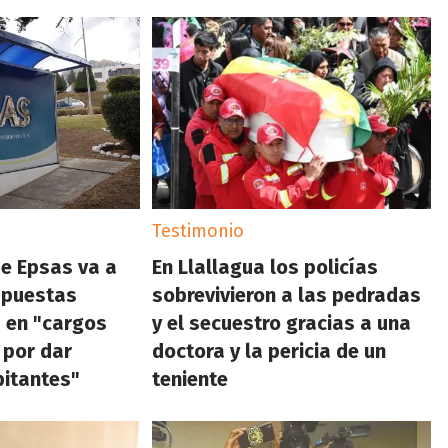
Testimonio
de Epsas va a
En Llallagua los policías
supuestas
sobrevivieron a las pedradas
 en "cargos
y el secuestro gracias a una
 por dar
doctora y la pericia de un
bitantes"
teniente