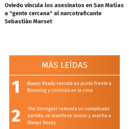
Oviedo vincula los asesinatos en San Matías
a "gente cercana" al narcotraficante
Sebastián Marset
MÁS LEÍDAS
1
Always Ready rescata un punto frente a
Blooming y continúa en la cima
2
The Strongest remonta un complicado
partido, se mantiene invicto y acecha a
Always Ready