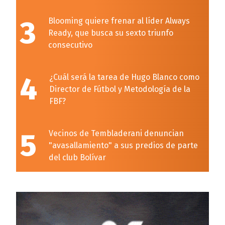
3
Blooming quiere frenar al líder Always
Ready, que busca su sexto triunfo
consecutivo
4
¿Cuál será la tarea de Hugo Blanco como
Director de Fútbol y Metodología de la
FBF?
5
Vecinos de Tembladerani denuncian
"avasallamiento" a sus predios de parte
del club Bolívar