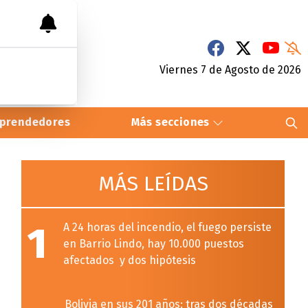
Viernes 7
de
Agosto
de 2026
prendedores
Más secciones
MÁS LEÍDAS
1
A 24 horas del incendio, el fuego persiste
en Barrio Lindo, hay 10.000 puestos
afectados y dos hipótesis
Bolivia en sus 201 años: tras dos décadas