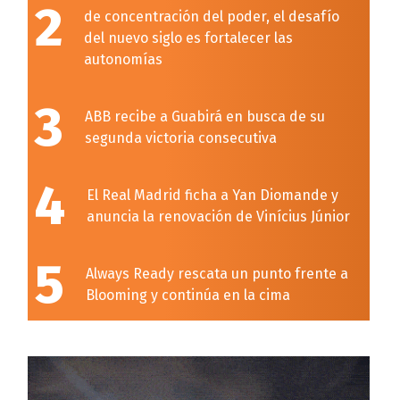
2
de concentración del poder, el desafío
del nuevo siglo es fortalecer las
autonomías
3
ABB recibe a Guabirá en busca de su
segunda victoria consecutiva
4
El Real Madrid ficha a Yan Diomande y
anuncia la renovación de Vinícius Júnior
5
Always Ready rescata un punto frente a
Blooming y continúa en la cima