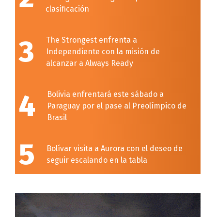
clasificación
3
The Strongest enfrenta a
Independiente con la misión de
alcanzar a Always Ready
4
Bolivia enfrentará este sábado a
Paraguay por el pase al Preolímpico de
Brasil
5
Bolívar visita a Aurora con el deseo de
seguir escalando en la tabla