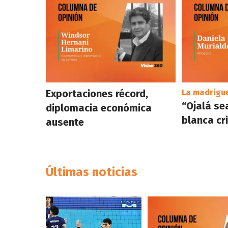
Exportaciones récord,
La madrigue
“Ojalá se
diplomacia económica
blanca cr
ausente
Últimas noticias