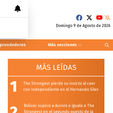
Domingo 9
de
Agosto
de 2026
prendedores
Más secciones
MÁS LEÍDAS
1
The Strongest pierde su invicto al caer
con Independiente en el Hernando Siles
2
Bolívar supera a Aurora e iguala a The
Strongest en el segundo puesto de la