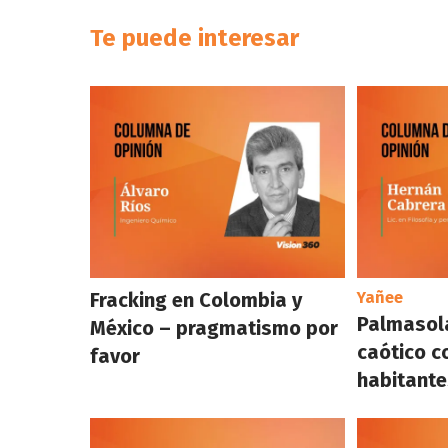
Te puede interesar
Fracking en Colombia y
Yañee
Palmasola
México – pragmatismo por
caótico c
favor
habitante