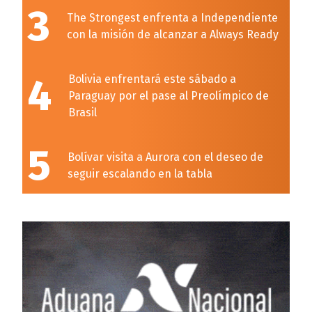
3
The Strongest enfrenta a Independiente
con la misión de alcanzar a Always Ready
4
Bolivia enfrentará este sábado a
Paraguay por el pase al Preolímpico de
Brasil
5
Bolívar visita a Aurora con el deseo de
seguir escalando en la tabla