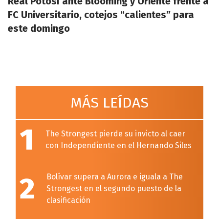
Real Potosí ante Blooming y Oriente frente a
FC Universitario, cotejos “calientes” para
este domingo
MÁS LEÍDAS
1
The Strongest pierde su invicto al caer
con Independiente en el Hernando Siles
2
Bolívar supera a Aurora e iguala a The
Strongest en el segundo puesto de la
clasificación