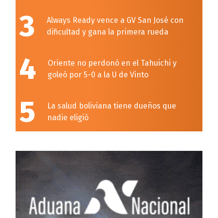
3
Always Ready vence a GV San José con
dificultad y gana la primera rueda
4
Oriente no perdonó en el Tahuichi y
goleó por 5-0 a la U de Vinto
5
La salud boliviana tiene dueños que
nadie eligió