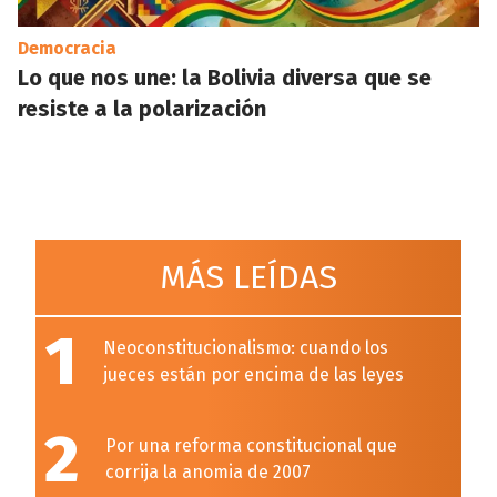
Democracia
Lo que nos une: la Bolivia diversa que se
resiste a la polarización
MÁS LEÍDAS
1
Neoconstitucionalismo: cuando los
jueces están por encima de las leyes
2
Por una reforma constitucional que
corrija la anomia de 2007