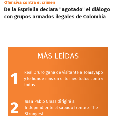
Ofensiva contra el crimen
De la Espriella declara "agotado" el diálogo
con grupos armados ilegales de Colombia
MÁS LEÍDAS
1
Real Oruro gana de visitante a Tomayapo
y lo hunde más en el torneo todos contra
todos
2
Juan Pablo Grass dirigirá a
Independiente el sábado frente a The
Strongest