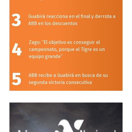
3
Guabirá reacciona en el final y derrota a
ABB en los descuentos
4
Zago: “El objetivo es conseguir el
campeonato, porque el Tigre es un
equipo grande”
5
ABB recibe a Guabirá en busca de su
segunda victoria consecutiva