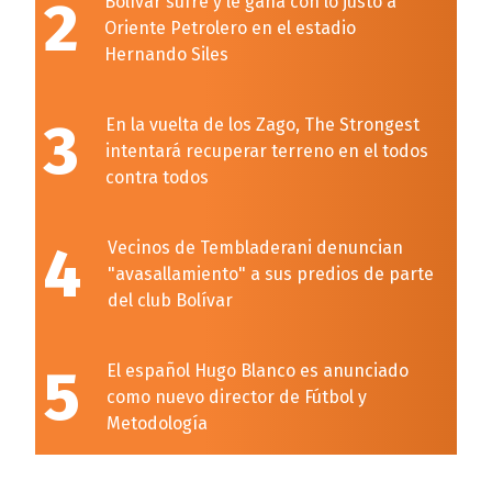
2
Bolívar sufre y le gana con lo justo a
Oriente Petrolero en el estadio
Hernando Siles
3
En la vuelta de los Zago, The Strongest
intentará recuperar terreno en el todos
contra todos
4
Vecinos de Tembladerani denuncian
"avasallamiento" a sus predios de parte
del club Bolívar
5
El español Hugo Blanco es anunciado
como nuevo director de Fútbol y
Metodología