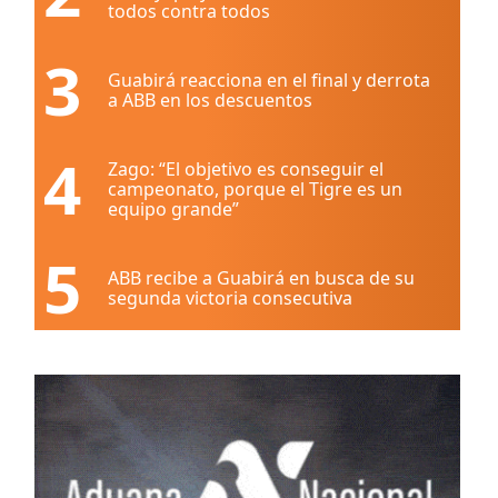
todos contra todos
3
Guabirá reacciona en el final y derrota
a ABB en los descuentos
4
Zago: “El objetivo es conseguir el
campeonato, porque el Tigre es un
equipo grande”
5
ABB recibe a Guabirá en busca de su
segunda victoria consecutiva