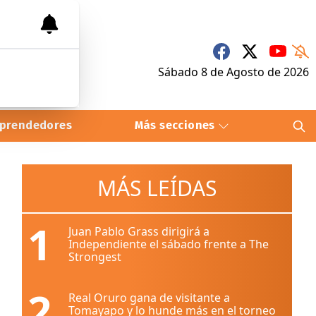
Sábado 8
de
Agosto
de 2026
prendedores
Más secciones
MÁS LEÍDAS
1
Juan Pablo Grass dirigirá a
Independiente el sábado frente a The
Strongest
2
Real Oruro gana de visitante a
Tomayapo y lo hunde más en el torneo