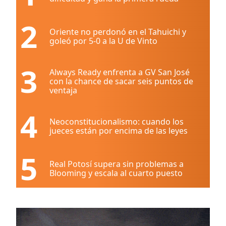
2
Oriente no perdonó en el Tahuichi y
goleó por 5-0 a la U de Vinto
3
Always Ready enfrenta a GV San José
con la chance de sacar seis puntos de
ventaja
4
Neoconstitucionalismo: cuando los
jueces están por encima de las leyes
5
Real Potosí supera sin problemas a
Blooming y escala al cuarto puesto