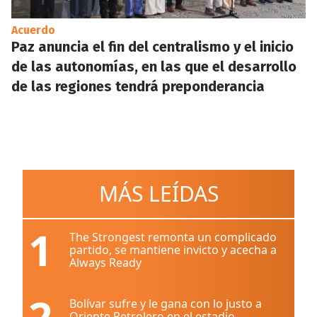
Acuerdo
Paz anuncia el fin del centralismo y el inicio
de las autonomías, en las que el desarrollo
de las regiones tendrá preponderancia
MÁS LEÍDAS
1
The Strongest remonta un complicado
partido, se mantiene invicto y acecha a
Always Ready
2
Bolívar sufre y le gana con lo justo a
Oriente Petrolero en el estadio