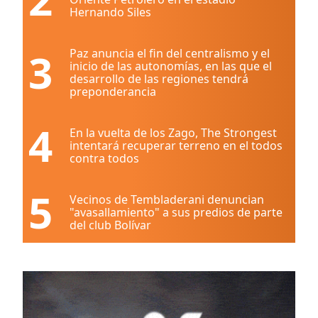
Hernando Siles
3
Paz anuncia el fin del centralismo y el
inicio de las autonomías, en las que el
desarrollo de las regiones tendrá
preponderancia
4
En la vuelta de los Zago, The Strongest
intentará recuperar terreno en el todos
contra todos
5
Vecinos de Tembladerani denuncian
"avasallamiento" a sus predios de parte
del club Bolívar