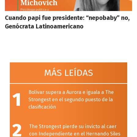
Cuando papi fue presidente: “nepobaby” no,
Genócrata Latinoamericano
MÁS LEÍDAS
1
Bolívar supera a Aurora e iguala a The
Strongest en el segundo puesto de la
clasificación
2
The Strongest pierde su invicto al caer
con Independiente en el Hernando Siles