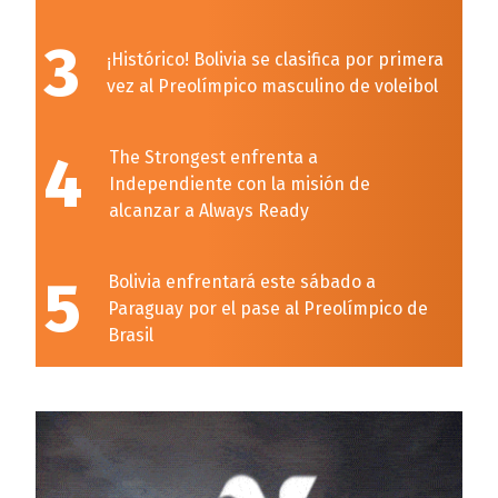
3
¡Histórico! Bolivia se clasifica por primera
vez al Preolímpico masculino de voleibol
4
The Strongest enfrenta a
Independiente con la misión de
alcanzar a Always Ready
5
Bolivia enfrentará este sábado a
Paraguay por el pase al Preolímpico de
Brasil