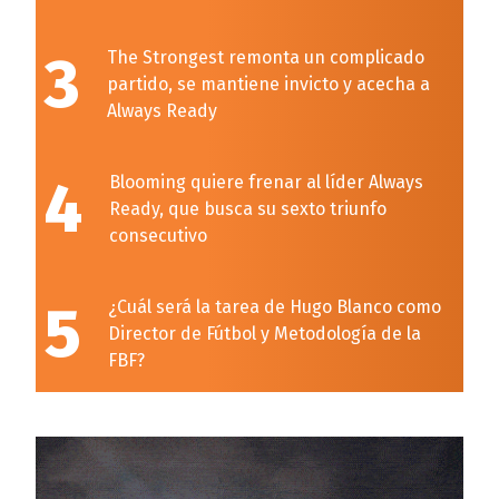
3
The Strongest remonta un complicado
partido, se mantiene invicto y acecha a
Always Ready
4
Blooming quiere frenar al líder Always
Ready, que busca su sexto triunfo
consecutivo
5
¿Cuál será la tarea de Hugo Blanco como
Director de Fútbol y Metodología de la
FBF?