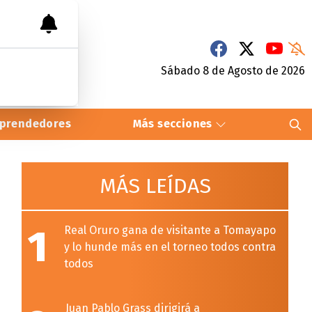
Sábado 8
de
Agosto
de 2026
prendedores
Más secciones
MÁS LEÍDAS
1
Real Oruro gana de visitante a Tomayapo
y lo hunde más en el torneo todos contra
todos
Juan Pablo Grass dirigirá a