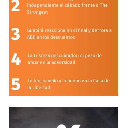
2
Independiente el sábado frente a The
Strongest
3
Guabirá reacciona en el final y derrota a
ABB en los descuentos
4
La tristeza del cuidador: el peso de
amar en la adversidad
5
Lo feo, lo malo y lo bueno en la Casa de
la Libertad