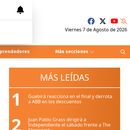
Viernes 7
de
Agosto
de 2026
prendedores
Más secciones
MÁS LEÍDAS
1
Guabirá reacciona en el final y derrota
a ABB en los descuentos
2
Juan Pablo Grass dirigirá a
Independiente el sábado frente a The
Strongest