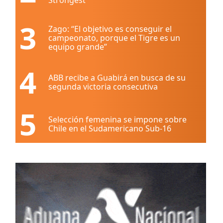
3
Zago: “El objetivo es conseguir el
campeonato, porque el Tigre es un
equipo grande”
4
ABB recibe a Guabirá en busca de su
segunda victoria consecutiva
5
Selección femenina se impone sobre
Chile en el Sudamericano Sub-16